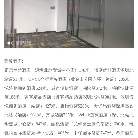
附近酒店∶
距离兰兹酒店（深圳北站置城中心店）178米、汉庭优佳酒店深圳北
站店517米、OVYO华程商务酒店（黄金山公园东环一路店）285米、
悦涛苑商务酒店624米、城市便捷酒店（油松店372米、鸿润快捷酒
店188米、蓬客精品酒店（蓬客精品酒店深圳北站店981米、深圳海
悦商务酒店（站店）427米、康怡酒店520米、天优品酒店深圳高铁
北站民治店）961米、万城酒店735米、VyLuk蔚徕酒店（深圳北站龙
华壹城中心店）842米、丽枫酒店（龙华富士康总部店）686米、维
也纳国际酒店龙华中心店）802米、中保国际酒店747米、希库酒店