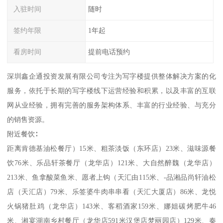
入驻时间
随时
签约年限
1年起
看房时间
提前电话预约
深圳鑫企通投资发展有限公司专注为写字楼提供整体解决方案的化
服务，依托于长期的写字楼线下运营经验和积累，以及丰富的互联
网从业经验，拥有完善的服务架构体系、丰富的行业经验、与充分
的销售资源。
附近餐饮∶
距离肯德基油松餐厅）15米、粗茶淡饭（东环店）23米、滋味源餐
饮76米、乐品轩茶餐厅（龙华店）121米、大自然醉魏（龙华店）
213米、鱼拿酸菜鱼米、愿者上钩（天汇由115米、-品湘品尚轩油松
店（天汇店）79米、乐签婆牛肉串串看（天汇大厦店）86米、龙悦
火锅猪肚鸡（龙华店）143米、客稻酒家159米、娜姐碳烤肥牛46
米、湘宴湖南乡村餐厅（龙华店591米汉堡店梦丽园店）129米、秦