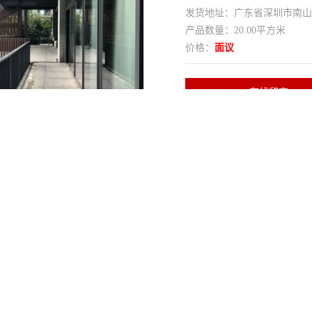
发货地址：广东省深圳市南
产品数量：20.00平方米
价格：
面议
在线留言
写字楼
出租面积
85——92元/㎡/月
管理费
191170平方米
实用率
精装修
地址