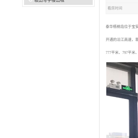
坂田写字楼出租
看房时间
泰华梧桐岛位于宝
开通的沿江高速，
777平米、797平米