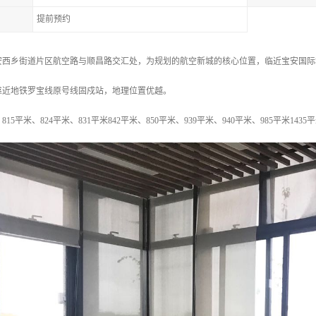
提前预约
安西乡街道片区航空路与顺昌路交汇处，为规划的航空新城的核心位置，临近宝安国际
靠近地铁罗宝线原号线固戍站，地理位置优越。
、815平米、824平米、831平米842平米、850平米、939平米、940平米、985平米1435平