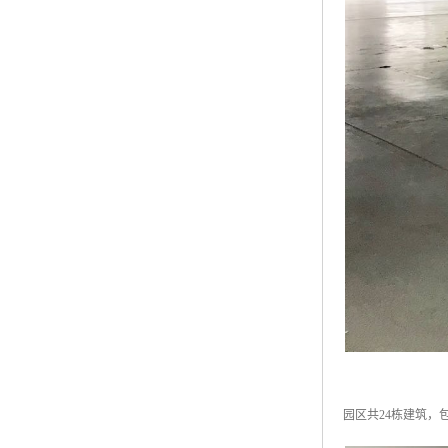
园区共24栋建筑，包