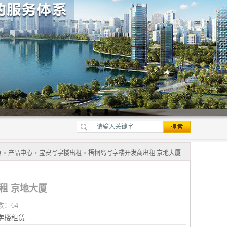
页
>
产品中心
>
宝安写字楼出租
> 梧桐岛写字楼开发商出租 京地大厦
租 京地大厦
数：64
字楼租赁