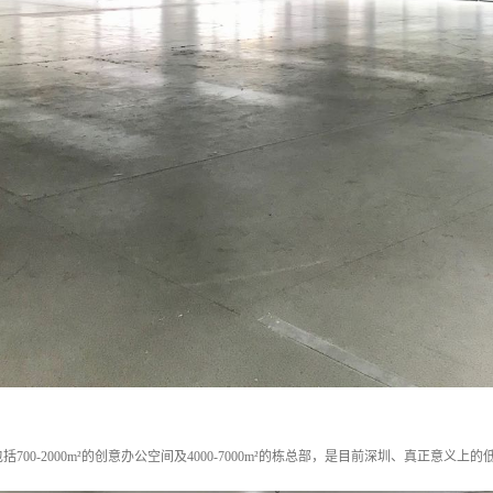
括700-2000m²的创意办公空间及4000-7000m²的栋总部，是目前深圳、真正意义