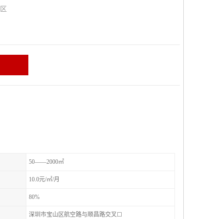
山区
50——2000㎡
10.0元/㎡/月
80%
深圳市宝山区航空路与顺昌路交叉☐