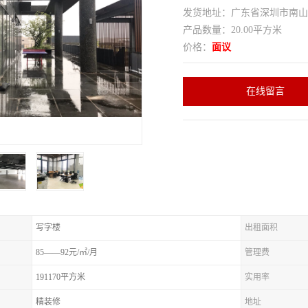
发货地址：广东省深圳市南
产品数量：20.00平方米
价格：
面议
在线留言
写字楼
出租面积
85——92元/㎡/月
管理费
191170平方米
实用率
精装修
地址