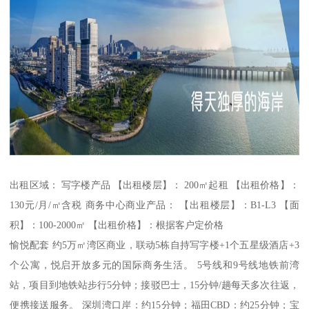
出租区域： 写字楼产品 【出租楼层】： 200㎡起租 【出租价格】：
130元/月/㎡含税 商务中心商业产品： 【出租楼层】：B1-L3 【面
积】：100-2000㎡ 【出租价格】：根据客户定价格
愉悦配套 约5万㎡湾区商业，联动5栋自持写字楼+1个五星级酒店+3
个公寓，悦启开放多元的国际商务生活。 5号线和9号线地铁前湾
站，项目到地铁站步行5分钟；接驳巴士，15分钟/趟每天多次往返，
便携接送服务。 深圳湾口岸：约15分钟；福田CBD：约25分钟；宝