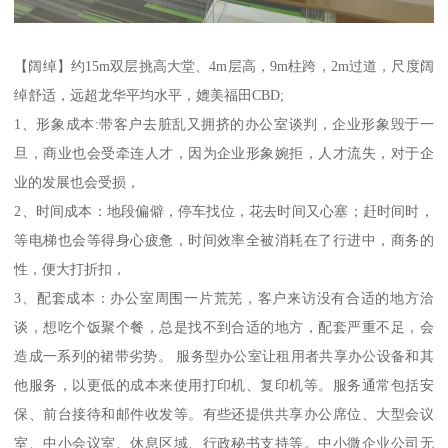
【阔绰】约15m双层挑高大堂、4m层高，9m柱跨，2m过道，尺度阔
绰舒适，远超龙华平均水平，媲美福田CBD;
1、形象成本:带客户去脏乱又拥挤的办公室谈判，企业形象毁于一
旦，商业也会受牵连人才，因为企业形象婉拒，人才流失，对于企
业的发展也会受损，
2、时间成本：地段偏僻，停车找位，花去时间又心塞；赶时间时，
等电梯也会等得身心疲惫，时间效率全被消耗在了行进中，商务的
性，便大打折扣，
3、配套成本：办公室周围一片荒芜，客户来访没有合适的地方洽
谈，想吃个饭聚个餐，总是找不到合适的地方，配套严重不足，会
造成一系列的裙带劣势。 服务型办公室让租用者共享办公设备和其
他服务，以更低的成本来使用打印机、复印机等。服务通常包括安
保、前台接待和邮件收发等。有些还提供共享办公席位、大型会议
室、中小会议室、休息区域、行政秘书支持等。中小微企业公司无