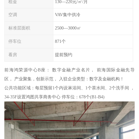
租金
130—220元/㎡/月
空调
VAV集中供冷
标准层面积
2500—3000㎡
停车位
871个
看房
提前预约
前海鸿荣源中心B座： 数字金融产业名片， 前海国际金融先导
区， 产业聚集，创新示范， 入驻企业类型：数字及金融机构！
公共功能区域：每层预留1个内设淋浴间、1个茶水间、2个洗手间 ，
34-35F设置鸿图共享商务中心 停车位：678个(B1-B4)