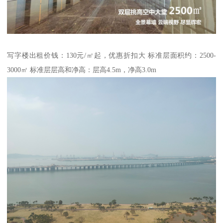
写字楼出租价钱：130元/㎡起，优惠折扣大 标准层面积约：2500-
3000㎡ 标准层层高和净高：层高4.5m，净高3.0m