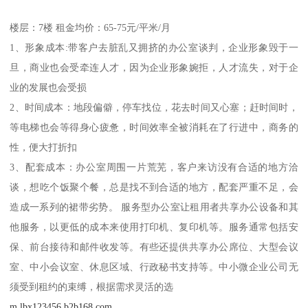
楼层：7楼 租金均价：65-75元/平米/月
1、形象成本:带客户去脏乱又拥挤的办公室谈判，企业形象毁于一
旦，商业也会受牵连人才，因为企业形象婉拒，人才流失，对于企
业的发展也会受损
2、时间成本：地段偏僻，停车找位，花去时间又心塞；赶时间时，
等电梯也会等得身心疲惫，时间效率全被消耗在了行进中，商务的
性，便大打折扣
3、配套成本：办公室周围一片荒芜，客户来访没有合适的地方洽
谈，想吃个饭聚个餐，总是找不到合适的地方，配套严重不足，会
造成一系列的裙带劣势。 服务型办公室让租用者共享办公设备和其
他服务，以更低的成本来使用打印机、复印机等。服务通常包括安
保、前台接待和邮件收发等。有些还提供共享办公席位、大型会议
室、中小会议室、休息区域、行政秘书支持等。中小微企业公司无
须受到租约的束缚，根据需求灵活的选
m.lbx123456.b2b168.com