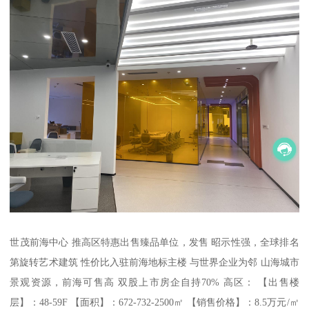
世茂前海中心 推高区特惠出售臻品单位，发售 昭示性强，全球排名
第旋转艺术建筑 性价比入驻前海地标主楼 与世界企业为邻 山海城市
景观资源，前海可售高 双股上市房企自持70% 高区： 【出售楼
层】：48-59F 【面积】：672-732-2500㎡ 【销售价格】：8.5万元/㎡