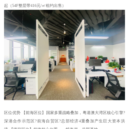
起（54F整层带416元/㎡租约出售）
区位优势 【前海区位】国家多重战略叠加，粤港澳大湾区核心引擎?
深港合作示范区?前海自贸区?总部经济4重叠加产生巨大资本洪