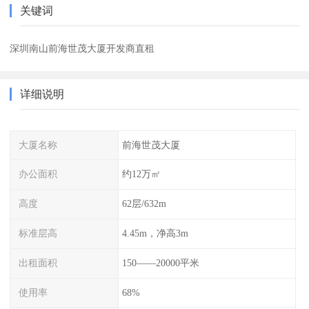
关键词
深圳南山前海世茂大厦开发商直租
详细说明
大厦名称
前海世茂大厦
办公面积
约12万㎡
高度
62层/632m
标准层高
4.45m，净高3m
出租面积
150——20000平米
使用率
68%