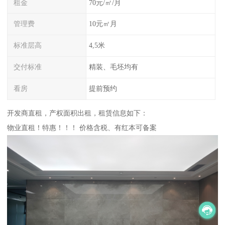
租金
70元/㎡/月
管理费
10元㎡月
标准层高
4,5米
交付标准
精装、毛坯均有
看房
提前预约
开发商直租，产权面积出租，租赁信息如下：
物业直租！特惠！！！ 价格含税、有红本可备案