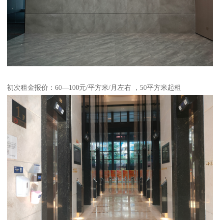
初次租金报价：60—100元/平方米/月左右 ，50平方米起租