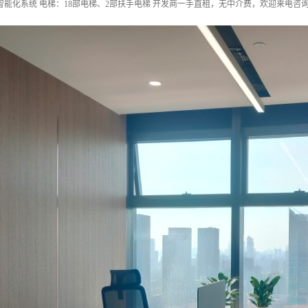
智能化系统 电梯：18部电梯、2部扶手电梯 开发商一手直租，无中介费，欢迎来电咨