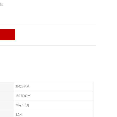
山区
36428平米
150-5000㎡
70元/㎡/月
4,5米