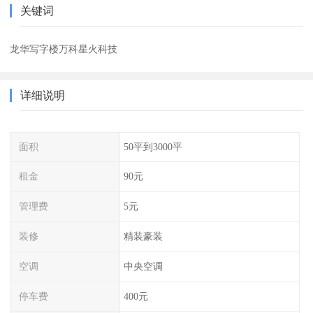
关键词
龙华写字楼万科星火科技
详细说明
面积
50平到3000平
租金
90元
管理费
5元
装修
精装豪装
空调
中央空调
停车费
400元