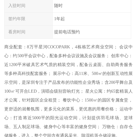
入驻时间
随时
签约年限
1年起
看房时间
提前电话预约
商业配套：8万平星河COCOPARK，4栋栋艺术商业空间； 会议中
心：约500平会议中心，配备多种会议设施及会议服务； 创库中心：
近1200平米破具艺术气质的精装空间，配备云桌面、自助商务服务
等多种高科技配套服务； 展示中心：高11米、500㎡的创新互动性展
示空间，是深圳专注于产品发布的功能性企业秀场；含200平舞台及
100㎡可开合LED，演唱会级别音响灯光； 星火公寓：约65套精装人
才公寓，针对园区企业租赁； 餐饮中心：1500㎡的园区专属食堂，
更舒适的就餐氛围，更多元化的菜系，更优惠的用餐价格； 运动中
心：打造将近5000平的阳光运动空间，计划提供羽毛球场、篮球
场、五人制足球场、健身中心等丰富的健身空间； 万物仓：自存仓
储服务，进入，整个空间含有通风采光、除湿机等仓储设施。