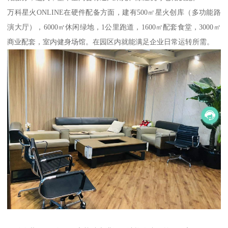
万科星火ONLINE在硬件配备方面，建有500㎡星火创库（多功能路
演大厅），6000㎡休闲绿地，1公里跑道，1600㎡配套食堂，3000㎡
商业配套，室内健身场馆。在园区内就能满足企业日常运转所需。