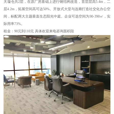
天璇仓共2层，在原厂房基础上进行钢结构改造，首层层高5.4m，二
层4.2m，拓展空间高可达50%。开放式大堂与连廊打造社交化办公空
间，标配两大主题垂直生态阳光中庭。企业可选空间为90-390㎡，实
际用率73%。
租金：90元到110元 具体欢迎来电咨询面积段