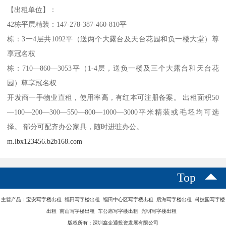
【出租单位】：
42栋平层精装：147-278-387-460-810平
栋：3一4层共1092平（送两个大露台及天台花园和负一楼大堂）尊
享冠名权
栋：710—860—3053平（1-4层，送负一楼及三个大露台和天台花
园）尊享冠名权
开发商一手物业直租，使用率高，有红本可注册备案。 出租面积50
—100—200—300—550—800—1000—3000平米精装或毛坯均可选
择。 部分可配齐办公家具，随时进驻办公。
m.lbx123456.b2b168.com
Top
主营产品：宝安写字楼出租 福田写字楼出租 福田中心区写字楼出租 后海写字楼出租 科技园写字楼
出租 南山写字楼出租 车公庙写字楼出租 光明写字楼出租
版权所有：深圳鑫企通投资发展有限公司