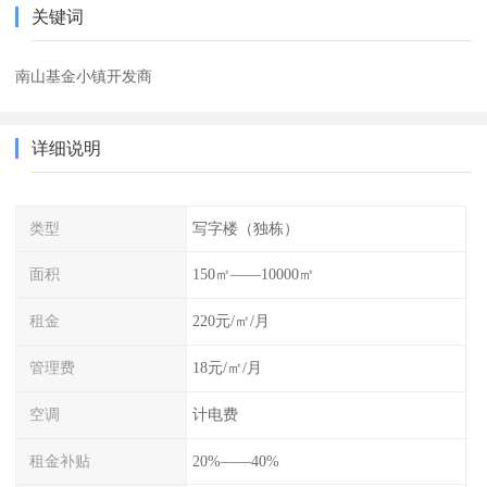
关键词
南山基金小镇开发商
详细说明
类型
写字楼（独栋）
面积
150㎡——10000㎡
租金
220元/㎡/月
管理费
18元/㎡/月
空调
计电费
租金补贴
20%——40%