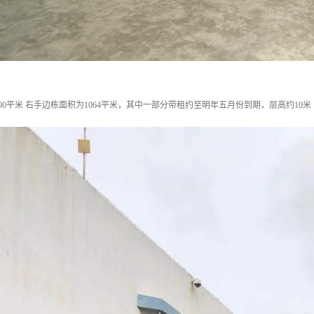
00平米 右手边栋面积为1064平米，其中一部分带租约至明年五月份到期，层高约10米