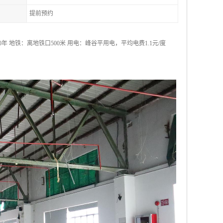
提前预约
0年 地铁：离地铁口500米 用电：峰谷平用电，平均电费1.1元/度