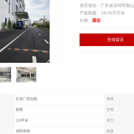
发货地址：广东省深圳市南
产品数量：100.00平方米
价格：
面议
在线留言
红本厂房出租
电梯
按需
空地
120平米
电力
消防喷淋
高度