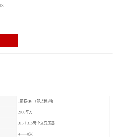
山区
1部客梯、1部货梯2吨
2000平方
315＋315两个立变压器
4——8米