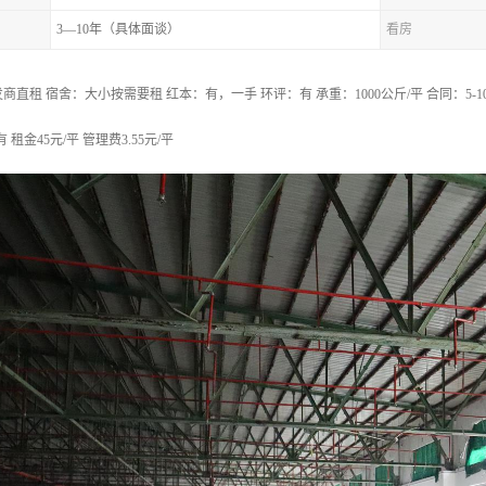
3—10年（具体面谈）
看房
直租 宿舍：大小按需要租 红本：有，一手 环评：有 承重：1000公斤/平 合同：5-1
有 租金45元/平 管理费3.55元/平