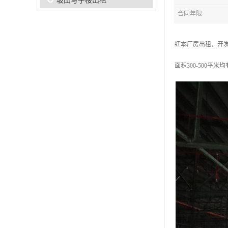
坂田写字楼出租
合同年限
红本厂房出租，开发商
面积300-500平米均