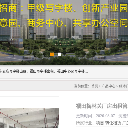
深圳鑫企通投资发展有限公司主营业务：宝安写字楼出租、车公庙写字楼出租、福田写字楼出租、福田中心区写字楼出租、光明写字楼出租、后海写字楼出租、科技园写字楼出租、南山写字楼出租等。公司专注为写字楼提供整体解决方案的化服务，依托于长期的写字楼线下运营经验和积累，以及丰富的互联网从业经验，拥有完善的服务架构体系、丰富的行业经验、与充分的销售资源。
当前位置：
首页
>
产品中心
>
红本
福田梅林关厂房出租管
更新时间：2026-08-07 浏览
所属行业：
项目
转让租赁
厂