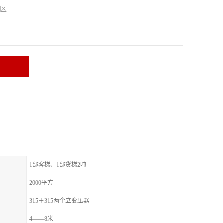
山区
1部客梯、1部货梯2吨
2000平方
315＋315两个立变压器
4——8米