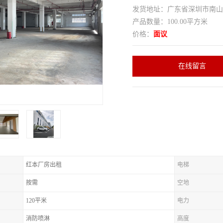
发货地址：广东省深圳市南
产品数量：100.00平方米
价格：
面议
在线留言
红本厂房出租
电梯
按需
空地
120平米
电力
消防喷淋
高度