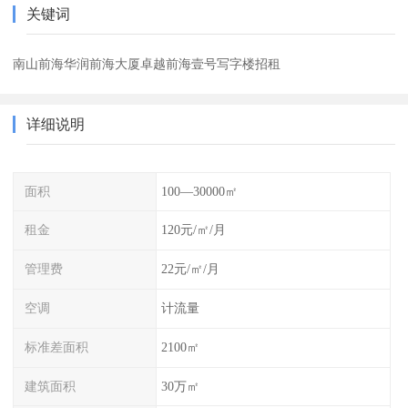
关键词
南山前海华润前海大厦卓越前海壹号写字楼招租
详细说明
面积
100—30000㎡
租金
120元/㎡/月
管理费
22元/㎡/月
空调
计流量
标准差面积
2100㎡
建筑面积
30万㎡