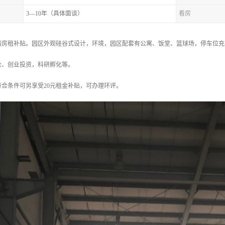
3—10年（具体面谈）
看房
房租补贴。园区外观硅谷式设计，环境，园区配套有公寓、饭堂、篮球场，停车位充足
公、创业投资，科研孵化等。
合条件可另享受20元租金补贴，可办理环评。