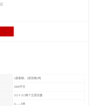
山区
1部客梯、1部货梯2吨
2000平方
315＋315两个立变压器
4——8米