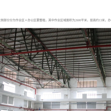
侧部分分为作业区＋办公区要整租，其中作业区域面积为2600平米，层高约13米，办公