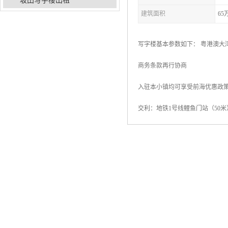
坂田写字楼出租
建筑面积
65
写字楼基本参数如下： 粤港澳大
商务条款再行协商
入驻本小镇均可享受前海优惠政
交利：地铁1号线鲤鱼门站（50米