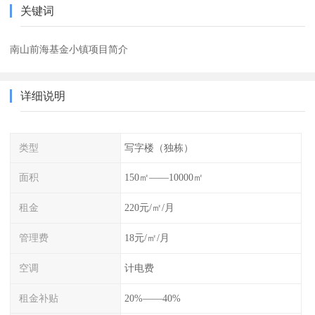
关键词
南山前海基金小镇项目简介
详细说明
类型
写字楼（独栋）
面积
150㎡——10000㎡
租金
220元/㎡/月
管理费
18元/㎡/月
空调
计电费
租金补贴
20%——40%