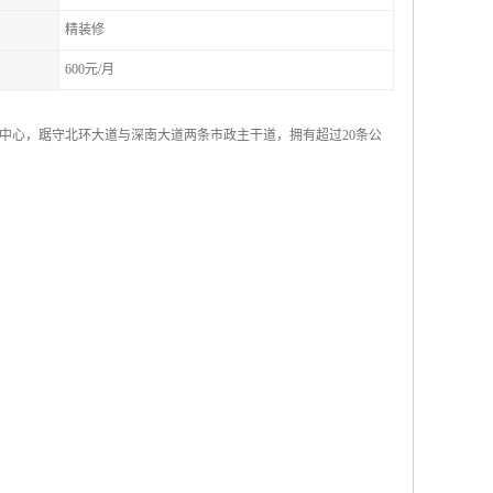
精装修
600元/月
中心，踞守北环大道与深南大道两条市政主干道，拥有超过20条公