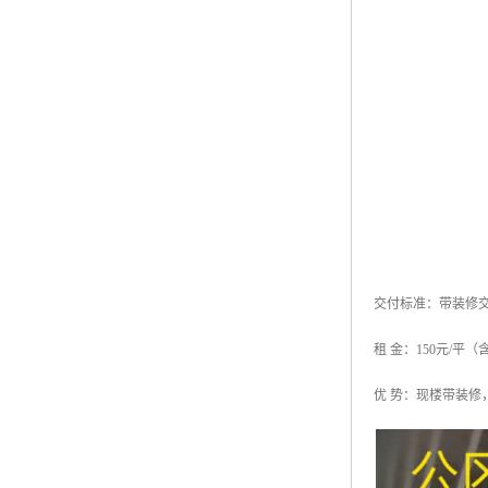
交付标准：带装修
租 金：150元/平（
优 势：现楼带装修