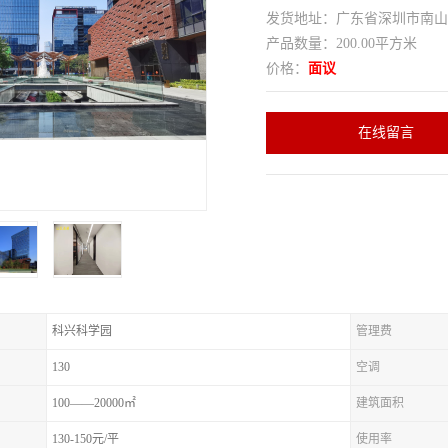
发货地址：广东省深圳市南
产品数量：200.00平方米
价格：
面议
在线留言
科兴科学园
管理费
130
空调
100——20000㎡
建筑面积
130-150元/平
使用率