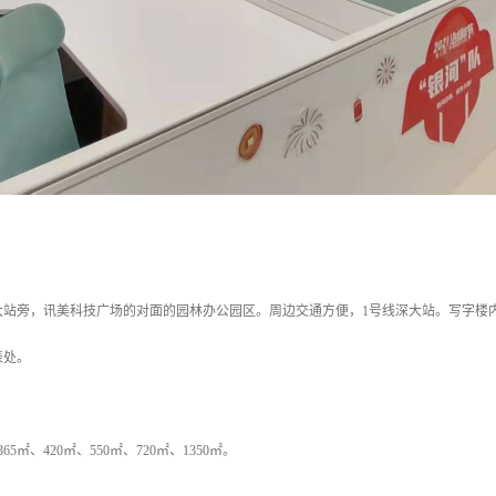
站旁，讯美科技广场的对面的园林办公园区。周边交通方便，1号线深大站。写字楼内
表处。
65㎡、420㎡、550㎡、720㎡、1350㎡。