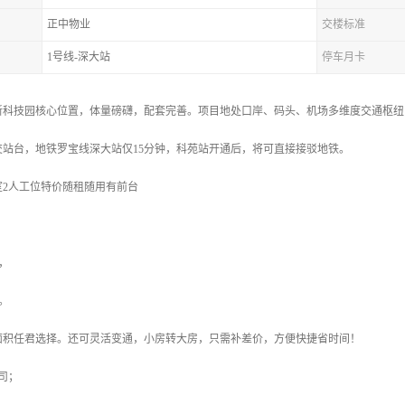
正中物业
交楼标准
1号线-深大站
停车月卡
新科技园核心位置，体量磅礴，配套完善。项目地处口岸、码头、机场多维度交通枢纽
交站台，地铁罗宝线深大站仅15分钟，科苑站开通后，将可直接接驳地铁。
室2人工位特价随租随用有前台
起，
起。
面积任君选择。还可灵活变通，小房转大房，只需补差价，方便快捷省时间！
司；