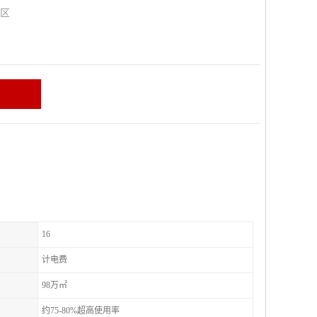
山区
16
计电费
98万㎡
约75-80%超高使用率