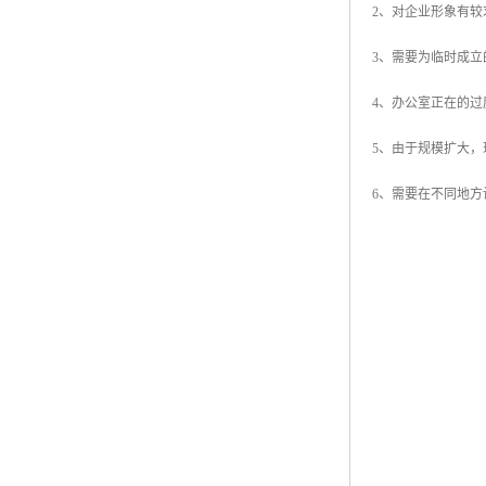
2、对企业形象有较
3、需要为临时成
4、办公室正在的过
5、由于规模扩大
6、需要在不同地