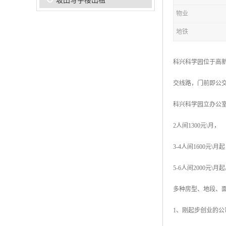
坂田写字楼出租
物业
地铁
科兴科学园位于高
交线路，门前即公
科兴科学园立办公
2人间1300元\月，
3-4人间1600元\月
5-6人间2000元\月
多种房型、地段、
1、刚起步创业的公