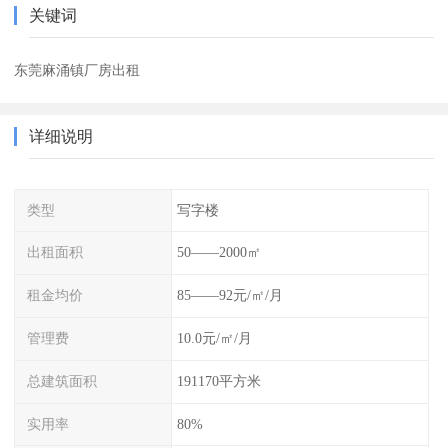
关键词
东莞麻涌镇厂房出租
详细说明
类型
写字楼
出租面积
50——2000㎡
租金均价
85——92元/㎡/月
管理费
10.0元/㎡/月
总建筑面积
191170平方米
实用率
80%