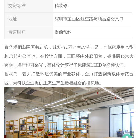
交房标准
精装修
地址
深圳市宝山区航空路与顺昌路交叉☐
看房时间
提前预约
泰华梧桐岛园区共24栋，规划有2万㎡生态湖，是一个低密度生态型
栋总部办公基地。在设计方面，三面环绕外廊阳台，标准层18米大
跨距，梯厅也可采光，整体设计获得了绿建筑LEED金奖预认证。
梧桐岛，着力打造环境优美的产业载体，全力打造创新载体示范园
区，为科技企业提供生态生产生活相融合的栖息地。