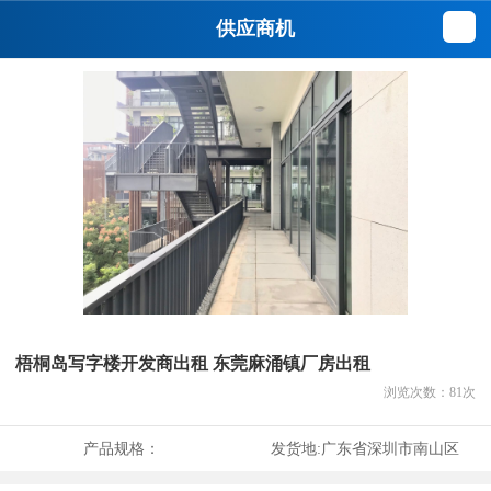
供应商机
梧桐岛写字楼开发商出租 东莞麻涌镇厂房出租
浏览次数：
81
次
产品规格：
发货地:
广东省深圳市南山区