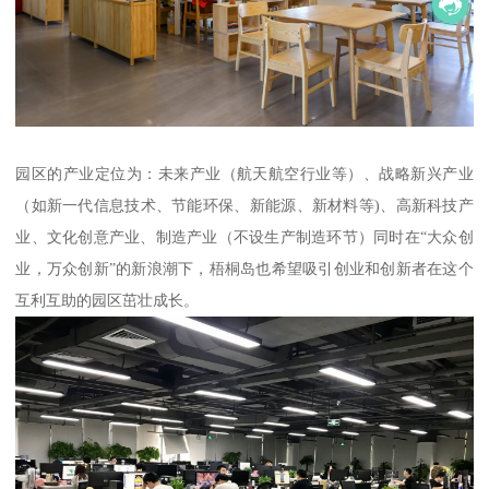
园区的产业定位为：未来产业（航天航空行业等）、战略新兴产业
（如新一代信息技术、节能环保、新能源、新材料等)、高新科技产
业、文化创意产业、制造产业（不设生产制造环节）同时在“大众创
业，万众创新”的新浪潮下，梧桐岛也希望吸引创业和创新者在这个
互利互助的园区茁壮成长。