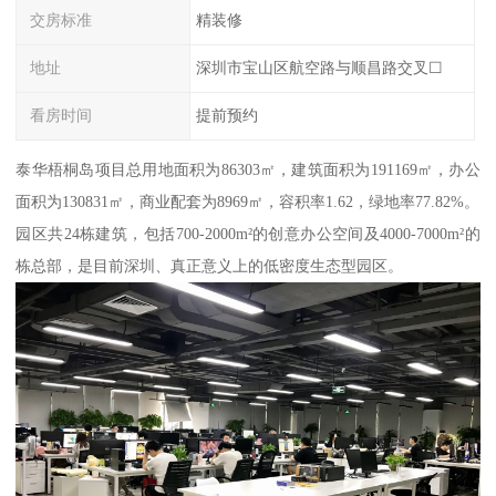
交房标准
精装修
地址
深圳市宝山区航空路与顺昌路交叉☐
看房时间
提前预约
泰华梧桐岛项目总用地面积为86303㎡，建筑面积为191169㎡，办公
面积为130831㎡，商业配套为8969㎡，容积率1.62，绿地率77.82%。
园区共24栋建筑，包括700-2000m²的创意办公空间及4000-7000m²的
栋总部，是目前深圳、真正意义上的低密度生态型园区。