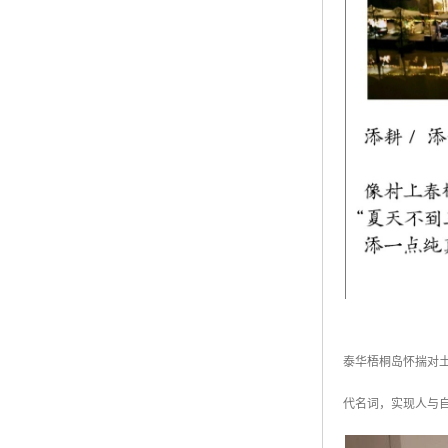
泰华梧桐岛怀揣对
代名词，实现人与