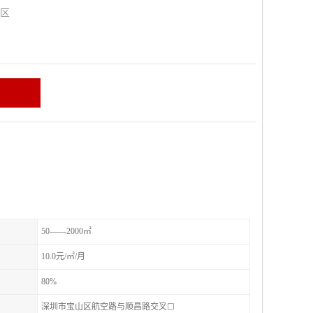
山区
50——2000㎡
10.0元/㎡/月
80%
深圳市宝山区航空路与顺昌路交叉☐