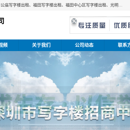
深圳鑫企通投资发展有限公司主营业务：宝安写字楼出租、车公庙写字楼出租、福田写字楼出租、福田中心区写字楼出租、光明写字楼出租、后海写字楼出租、科技园写字楼出租、南山写字楼出租等。公司专注为写字楼提供整体解决方案的化服务，依托于长期的写字楼线下运营经验和积累，以及丰富的互联网从业经验，拥有完善的服务架构体系、丰富的行业经验、与充分的销售资源。
司
视频
关于我们
公司动态
联系