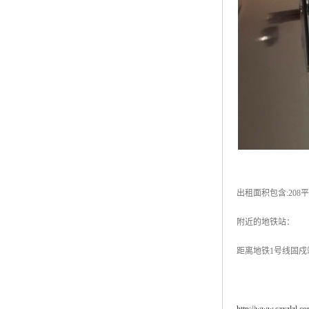
出租面积包含:208平
附近的地铁站：
距离地铁1号线固戍站