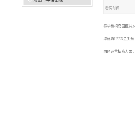
坂田写字楼出租
看房时间
泰华梧桐岛园区共2
绿建筑LEED金奖
园区运营招商方面