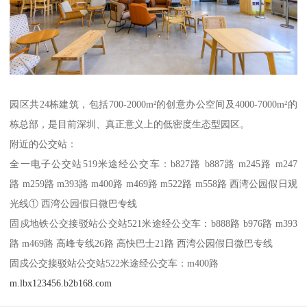
园区共24栋建筑，包括700-2000m²的创意办公空间及4000-7000m²的
栋总部，是目前深圳、真正意义上的低密度生态型园区。
附近的公交站：
全一电子公交站519米途经公交车：b827路 b887路 m245路 m247
路 m259路 m393路 m400路 m469路 m522路 m558路 西湾公园假日观
光线① 西湾公园假日微巴专线
固戍地铁公交接驳站公交站521米途经公交车：b888路 b976路 m393
路 m469路 高峰专线26路 高快巴士21路 西湾公园假日微巴专线
固戍公交接驳站公交站522米途经公交车：m400路
m.lbx123456.b2b168.com