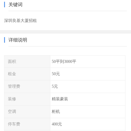
关键词
深圳良基大厦招租
详细说明
面积
50平到3000平
租金
50元
管理费
5元
装修
精装豪装
空调
柜机
停车费
400元