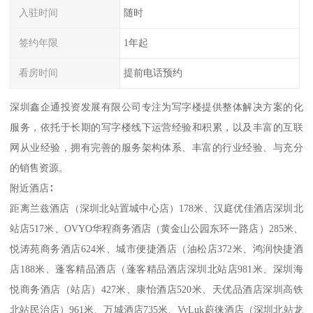
入驻时间
随时
签约年限
1年起
看房时间
提前电话预约
深圳鑫企通投资发展有限公司专注为写字楼提供整体解决方案的化
服务，依托于长期的写字楼线下运营经验和积累，以及丰富的互联
网从业经验，拥有完善的服务架构体系、丰富的行业经验、与充分
的销售资源。
附近酒店∶
距离兰兹酒店（深圳北站置城中心店）178米、汉庭优佳酒店深圳北
站店517米、OVYO华程商务酒店（黄金山公园东环一路店）285米、
悦涛苑商务酒店624米、城市便捷酒店（油松店372米、鸿润快捷酒
店188米、蓬客精品酒店（蓬客精品酒店深圳北站店981米、深圳海
悦商务酒店（站店）427米、康怡酒店520米、天优品酒店深圳高铁
北站民治店）961米、万城酒店735米、VyLuk蔚徕酒店（深圳北站龙