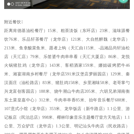
附近餐饮∶
距离肯德基油松餐厅）15米、粗茶淡饭（东环店）23米、滋味源餐
饮76米、乐品轩茶餐厅（龙华店）121米、大自然醉魏（龙华店）
213米、鱼拿酸菜鱼米、愿者上钩（天汇由115米、-品湘品尚轩油松
店（天汇店）79米、乐签婆牛肉串串看（天汇大厦店）86米、龙悦
火锅猪肚鸡（龙华店）143米、客稻酒家159米、娜姐碳烤肥牛46
米、湘宴湖南乡村餐厅（龙华店591米汉堡店梦丽园店）129米、秦
汉面庄（油松路店）83米、猪肚鸡158米、乡里湘味58米、老哥掌勺
兴龙富创客园店）188米、烧牛潮山牛肉店205米、六胡兄弟湖南衡
东土菜皇嘉中心）312米、牛肉串串香85米、抬年音乐餐厅688米、
107意式小馆（龙华店）353米、龙华饭店（新牛路店）1.1公里、游
记板店（民治总店）998米、椰林印象音乐主题餐厅壹方天地店）1.1
公里、万众驴庄（龙华店）1.3公里、明记汕头牛肉店（民欢路店）