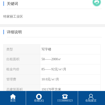
关键词
特家丽工业区
详细说明
类型
写字楼
出租面积
50——2000㎡
租金均价
85——92元/㎡/月
管理费
10.0元/㎡/月
总建筑面积
191170平方米
实用率
80%
首页
在线QQ
15338860323
在线留言