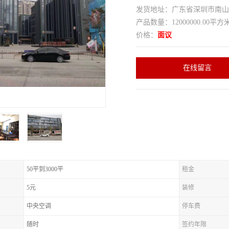
发货地址：广东省深圳市南
产品数量：12000000.00平方
价格：
面议
在线留言
50平到3000平
租金
5元
装修
中央空调
停车费
随时
签约年限