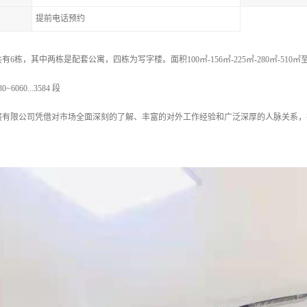
提前电话预约
6栋，其中两栋是配套公寓，四栋为写字楼。面积100㎡-156㎡-225㎡-280㎡-51
060...3584 段
展有限公司凭借对市场全面深刻的了解、丰富的对外工作经验和广泛深厚的人脉关系，