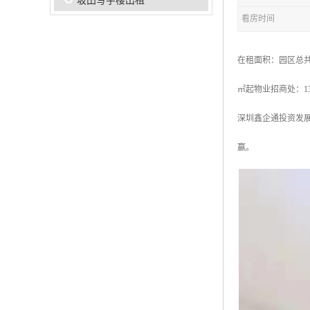
坂田写字楼出租
看房时间
在租面积：园区总共有
㎡起物业招商处：130~6
深圳鑫企通投资发
赢。