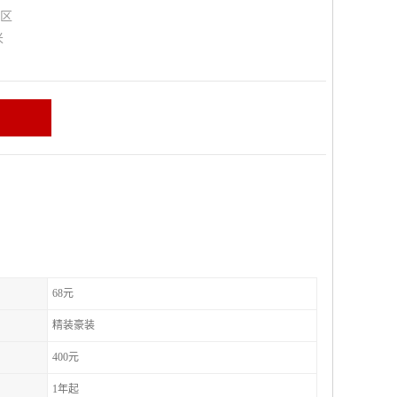
山区
米
68元
精装豪装
400元
1年起