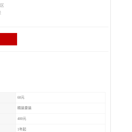
山区
米
68元
精装豪装
400元
1年起