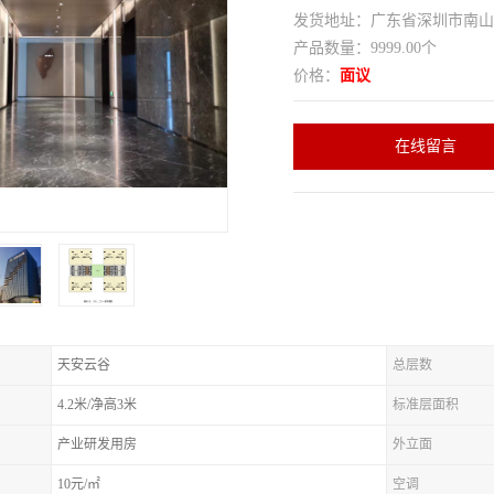
发货地址：广东省深圳市南
产品数量：9999.00个
价格：
面议
在线留言
天安云谷
总层数
4.2米/净高3米
标准层面积
产业研发用房
外立面
10元/㎡
空调