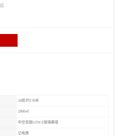
山区
34层/约150米
2900㎡
中空双银LOW-E玻璃幕墙
记电费