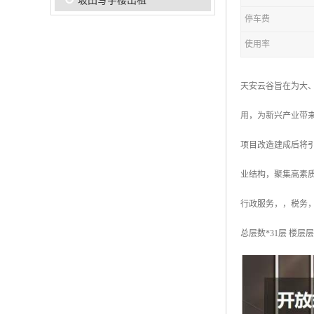
坂田写字楼出租
停车费
使用率
天安云谷旨在为大
用，为新兴产业带
项目改造建成后将引
业结构，聚集高素
行政服务，，税务
总层数*31层 楼层层