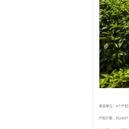
单层单元：8个产权
产权户数：约240户