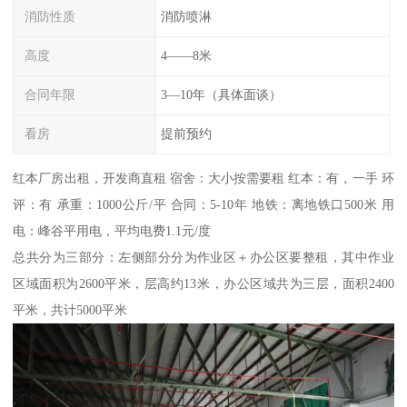
消防性质
消防喷淋
高度
4——8米
合同年限
3—10年（具体面谈）
看房
提前预约
红本厂房出租，开发商直租 宿舍：大小按需要租 红本：有，一手 环
评：有 承重：1000公斤/平 合同：5-10年 地铁：离地铁口500米 用
电：峰谷平用电，平均电费1.1元/度
总共分为三部分：左侧部分分为作业区＋办公区要整租，其中作业
区域面积为2600平米，层高约13米，办公区域共为三层，面积2400
平米，共计5000平米