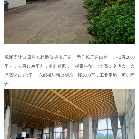
观澜高速口原房东精装修标准厂房、无公摊厂房出租，1－2层2600
平方，每层1300平方，南北通风，一楼带牛角，7米高，空地大，大
坪高速口1公里！ 东部桥头新出标准一楼2000平，工业用地，可办环
评。