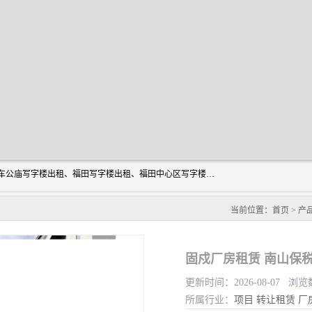
深圳鑫企通投资发展有限公司主营业务：宝安写字楼出租、车公庙写字楼出租、福田写字楼出租、福田中心区写字楼出租、光明写字楼出租、后海写字楼出租、科技园写字楼出租、南山写字楼出租等。公司专注为写字楼提供整体解决方案的化服务，依托于长期的写字楼线下运营经验和积累，以及丰富的互联网从业经验，拥有完善的服务架构体系、丰富的行业经验、与充分的销售资源。
当前位置：
首页
>
产
固戍厂房租赁 南山保
更新时间：2026-08-07 浏览
所属行业：
项目
转让租赁
厂