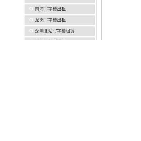
前海写字楼出租
龙岗写字楼出租
深圳北站写字楼租赁
龙华写字楼租赁
光明写字楼出租
工业上楼出售
雪花科创城
华侨城写字楼出租
福田中心区写字楼出租
类型
后海写字楼出租
宿舍
车公庙写字楼出租
保安室加电房
南山写字楼出租
消防性质