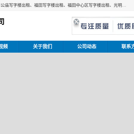
深圳鑫企通投资发展有限公司主营业务：宝安写字楼出租、车公庙写字楼出租、福田写字楼出租、福田中心区写字楼出租、光明写字楼出租、后海写字楼出租、科技园写字楼出租、南山写字楼出租等。公司专注为写字楼提供整体解决方案的化服务，依托于长期的写字楼线下运营经验和积累，以及丰富的互联网从业经验，拥有完善的服务架构体系、丰富的行业经验、与充分的销售资源。
司
视频
关于我们
公司动态
联系