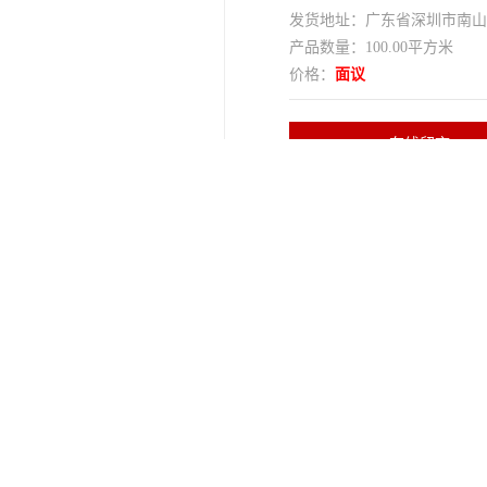
发货地址：广东省深圳市南
产品数量：100.00平方米
价格：
面议
在线留言
红本厂房出租
电梯
按需
空地
120平米
电力
消防喷淋
高度