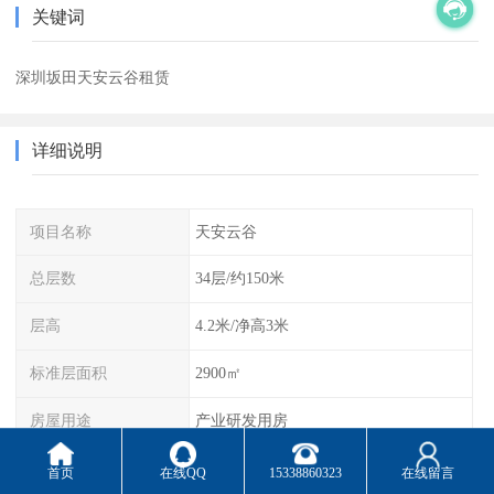
关键词
深圳坂田天安云谷租赁
详细说明
项目名称
天安云谷
总层数
34层/约150米
层高
4.2米/净高3米
标准层面积
2900㎡
房屋用途
产业研发用房
外立面
中空双银LOW-E玻璃幕墙
首页
在线QQ
15338860323
在线留言