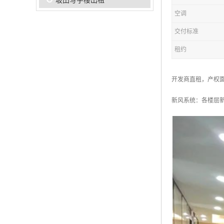
坂田写字楼出租
空调
交付标准
租约
开发商直租，产权
新风系统：各楼层