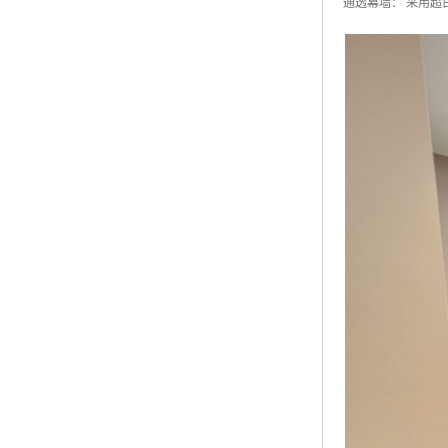
通透幕墙： 采用超