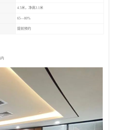
4.5米，净高3.1米
65—80%
提前预约
箱内