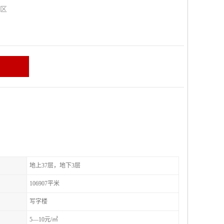
山区
地上37层，地下3层
106907平米
写字楼
5—10元/㎡