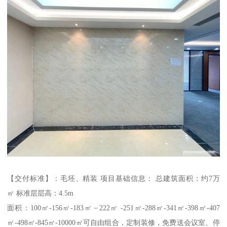
【交付标准】：毛坯、精装 项目基础信息： 总建筑面积：约7万
㎡ 标准层层高：4.5m
面积：100㎡-156㎡-183㎡－222㎡ -251㎡-288㎡-341㎡-398㎡-407
㎡-498㎡-845㎡-10000㎡可自由组合，定制装修，免费送会议室、停