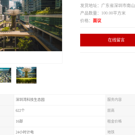
发货地址：广东省深圳市南
产品数量：100.00平方米
价格：
面议
在线留言
深圳湾科技生态园
服务内容
622个
层高
16部
租金价格
24小时计电
地铁