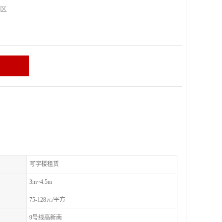
山区
写字楼租赁
3m~4.5m
75-128元/平方
9号线高新南