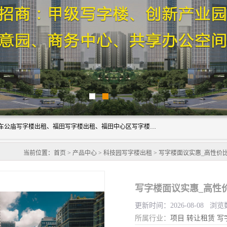
深圳鑫企通投资发展有限公司主营业务：宝安写字楼出租、车公庙写字楼出租、福田写字楼出租、福田中心区写字楼出租、光明写字楼出租、后海写字楼出租、科技园写字楼出租、南山写字楼出租等。公司专注为写字楼提供整体解决方案的化服务，依托于长期的写字楼线下运营经验和积累，以及丰富的互联网从业经验，拥有完善的服务架构体系、丰富的行业经验、与充分的销售资源。
当前位置：
首页
>
产品中心
>
科技园写字楼出租
> 写字楼面议实惠_高性价
更新时间：2026-08-08 浏览
所属行业：
项目
转让租赁
写