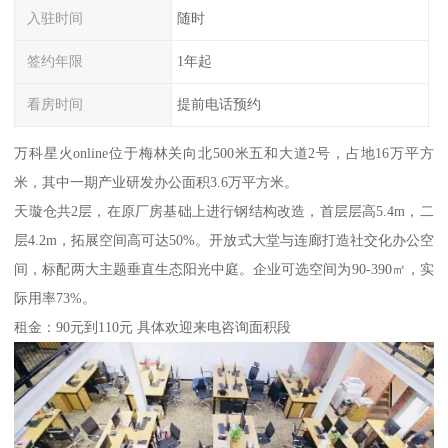
入驻时间
随时
签约年限
1年起
看房时间
提前电话预约
万科星火online位于梅林关向北500米五和大道2号，占地16万平方
米，其中一期产业研发办公面积3.6万平方米。
天璇仓共2层，在原厂房基础上进行钢结构改造，首层层高5.4m，二
层4.2m，拓展空间高可达50%。开放式大堂与连廊打造社交化办公空
间，标配两大主题垂直生态阳光中庭。企业可选空间为90-390㎡，实
际用率73%。
租金：90元到110元 具体欢迎来电咨询面积段