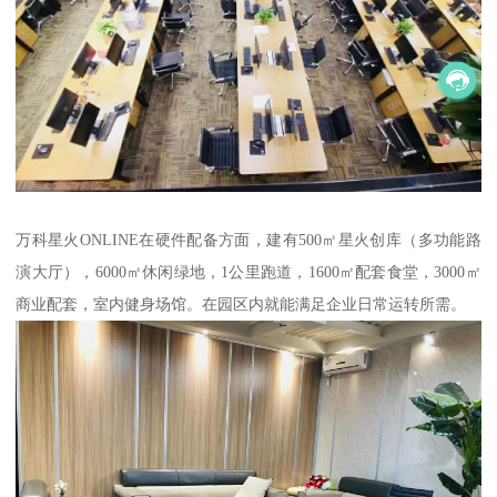
万科星火ONLINE在硬件配备方面，建有500㎡星火创库（多功能路
演大厅），6000㎡休闲绿地，1公里跑道，1600㎡配套食堂，3000㎡
商业配套，室内健身场馆。在园区内就能满足企业日常运转所需。