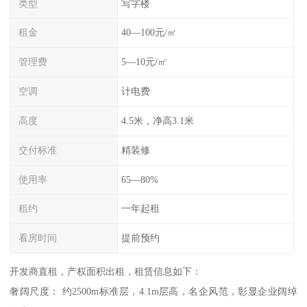
类型
写字楼
租金
40—100元/㎡
管理费
5—10元/㎡
空调
计电费
高度
4.5米，净高3.1米
交付标准
精装修
使用率
65—80%
租约
一年起租
看房时间
提前预约
开发商直租，产权面积出租，租赁信息如下：
奢阔尺度： 约2500m标准层，4.1m层高，名企风范，彰显企业阔绰