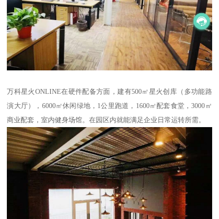
万科星火ONLINE在硬件配备方面，建有500㎡星火创库（多功能路
演大厅），6000㎡休闲绿地，1公里跑道，1600㎡配套食堂，3000㎡
商业配套，室内健身场馆。在园区内就能满足企业日常运转所需。