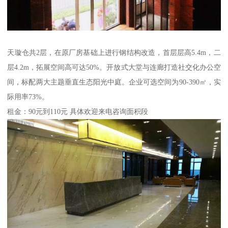
天璇仓共2层，在原厂房基础上进行钢结构改造，首层层高5.4m，二
层4.2m，拓展空间高可达50%。开放式大堂与连廊打造社交化办公空
间，标配两大主题垂直生态阳光中庭。企业可选空间为90-390㎡，实
际用率73%。
租金：90元到110元 具体欢迎来电咨询面积段