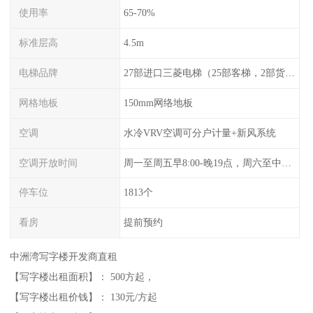
使用率
65-70%
标准层高
4.5m
电梯品牌
27部进口三菱电梯（25部客梯，2部货梯）
网格地板
150mm网络地板
空调
水冷VRV空调可分户计量+新风系统
空调开放时间
周一至周五早8:00-晚19点，周六至中午13点
停车位
1813个
看房
提前预约
中洲湾写字楼开发商直租
【写字楼出租面积】： 500方起，
【写字楼出租价钱】： 130元/方起