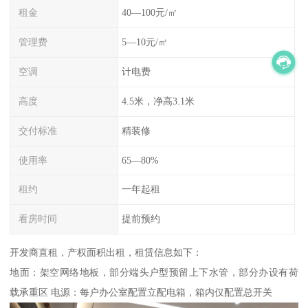
租金
40—100元/㎡
管理费
5—10元/㎡
空调
计电费
高度
4.5米，净高3.1米
交付标准
精装修
使用率
65—80%
租约
一年起租
看房时间
提前预约
开发商直租，产权面积出租，租赁信息如下：
地面：架空网络地板，部分端头户型预留上下水管，部分办设有荷
载承重区 电源：每户办公室配置立配电箱，箱内仅配置总开关