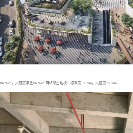
0KN/㎡，交易层承重8KN/㎡ 网络架空地板：标准层150mm，交易层250mm