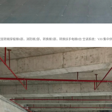
层轿厢穿梭梯6部，消防梯2部，转换梯3部，转换扶手电梯8台 空调系统：VAV集中供冷