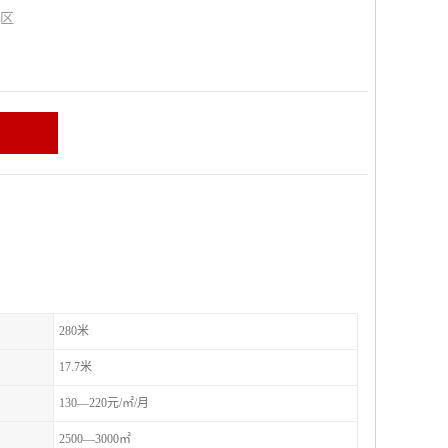
山区
280米
17.7米
130—220元/㎡/月
2500—3000㎡