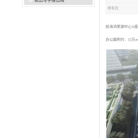
坂田写字楼出租
停车位
前海鸿荣源中心A座
办公面积约：15万㎡