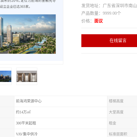
发货地址：广东省深圳市南
产品数量：9999.00个
价格：
面议
在线留言
前海鸿荣源中心
楼梯高度
约14万㎡
大堂高度
300平米起租
租金
VAV集中供冷
标准层面积