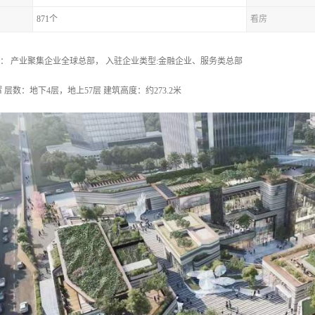
871个
看房
： 产业聚集企业全球总部， 入驻企业类型:金融企业、服务类总部
 层数：地下4层，地上57层 建筑高度：约273.2米