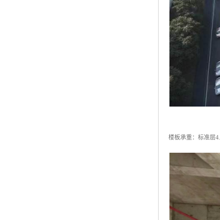
楼板承重：标准层4.