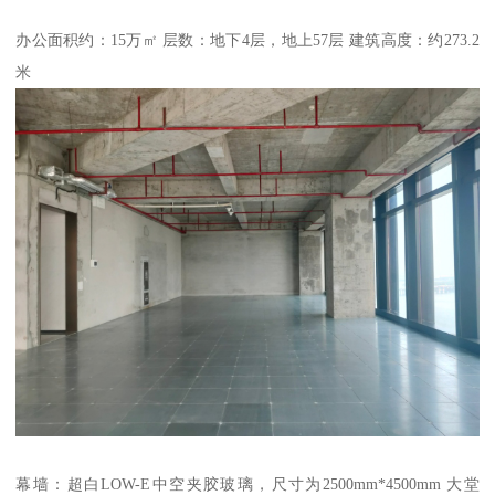
办公面积约：15万㎡ 层数：地下4层，地上57层 建筑高度：约273.2
米
幕墙：超白LOW-E中空夹胶玻璃，尺寸为2500mm*4500mm 大堂