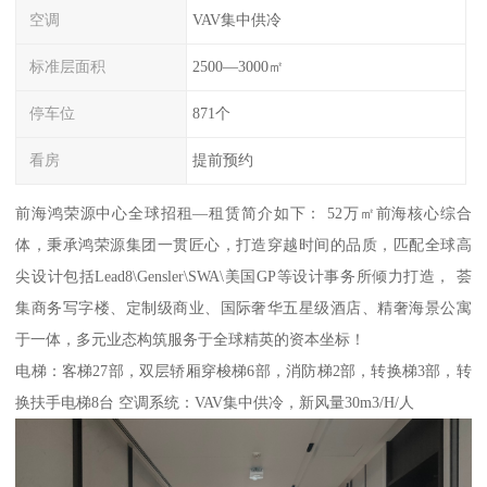
空调
VAV集中供冷
标准层面积
2500—3000㎡
停车位
871个
看房
提前预约
前海鸿荣源中心全球招租—租赁简介如下： 52万㎡前海核心综合
体，秉承鸿荣源集团一贯匠心，打造穿越时间的品质，匹配全球高
尖设计包括Lead8\Gensler\SWA\美国GP等设计事务所倾力打造， 荟
集商务写字楼、定制级商业、国际奢华五星级酒店、精奢海景公寓
于一体，多元业态构筑服务于全球精英的资本坐标！
电梯：客梯27部，双层轿厢穿梭梯6部，消防梯2部，转换梯3部，转
换扶手电梯8台 空调系统：VAV集中供冷，新风量30m3/H/人