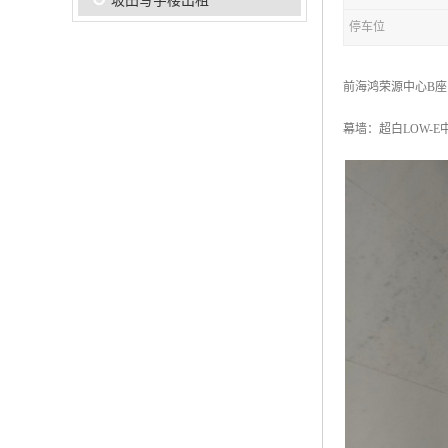
坂田写字楼出租
停车位
前海鸿荣源中心B座
幕墙：超白LOW-E