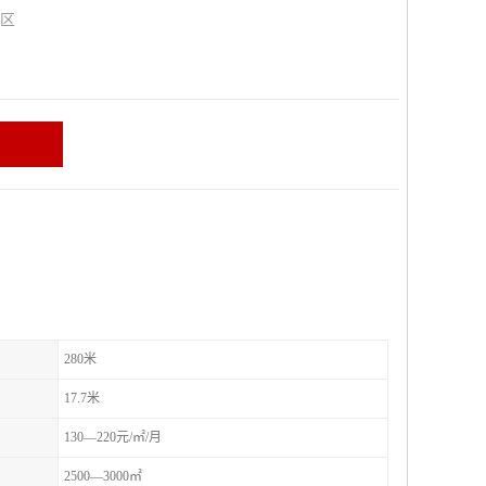
山区
280米
17.7米
130—220元/㎡/月
2500—3000㎡