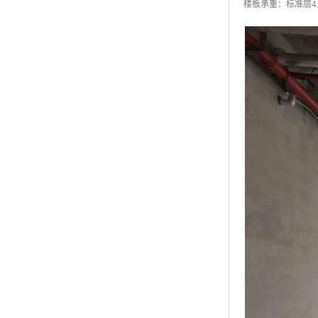
楼板承重：标准层4.