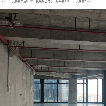
0KN/㎡，交易层承重8KN/㎡ 网络架空地板：标准层150mm，交易层250mm