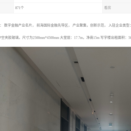
871个
看房
： 数字金融产业名片， 前海国际金融先导区， 产业聚集，创新示范， 入驻企业类
中空夹胶玻璃，尺寸为2500mm*4500mm 大堂层：17.7m，净高15m 写字楼出租面