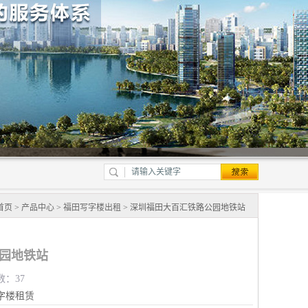
首页
>
产品中心
>
福田写字楼出租
> 深圳福田大百汇铁路公园地铁站
园地铁站
数：37
字楼租赁