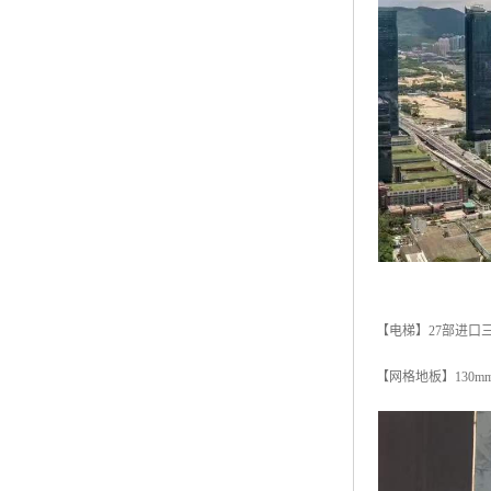
【电梯】27部进口
【网格地板】130m