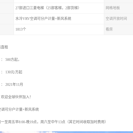
27部进口三菱电梯（25部客梯，2部货梯）
网格地板
水冷VRV空调可分户计量+新风系统
空调开放时间
1813个
看房
商直租
 500方起，
 130元/方起
 2021年11月
，欢迎全球伙伴加入！
空调可分户计量+新风系统
一至周五早8:00-晚19点，周六至中午13点（其它时间收取加时费用）