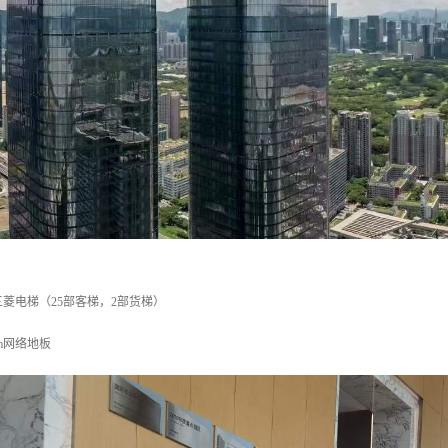
三菱电梯（25部客梯，2部货梯）
m网络地板