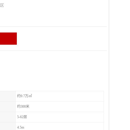
山区
约9.7万㎡
约300米
5-62层
4.5m