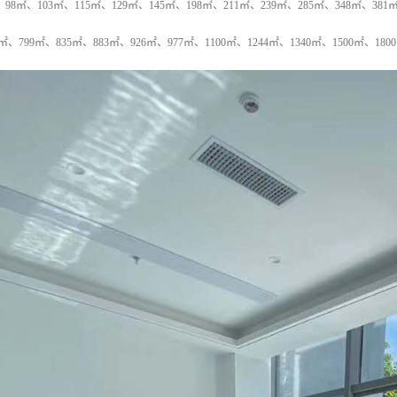
8㎡、103㎡、115㎡、129㎡、145㎡、198㎡、211㎡、239㎡、285㎡、348㎡、381㎡
3㎡、799㎡、835㎡、883㎡、926㎡、977㎡、1100㎡、1244㎡、1340㎡、1500㎡、1