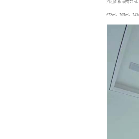
招租面积 现有72㎡、9
672㎡、705㎡、74