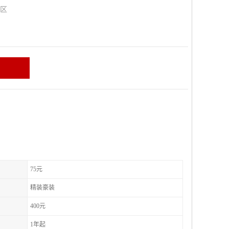
山区
75元
精装豪装
400元
1年起