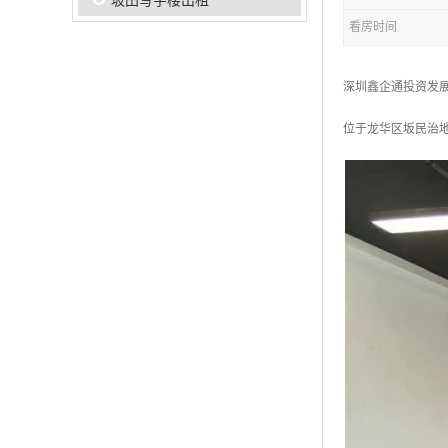
坂田写字楼出租
看房时间
深圳鑫企通投资发
位于龙华区坂民治地