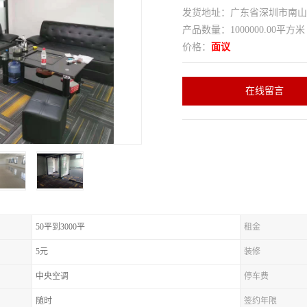
发货地址：广东省深圳市南
产品数量：1000000.00平方米
价格：
面议
在线留言
50平到3000平
租金
5元
装修
中央空调
停车费
随时
签约年限