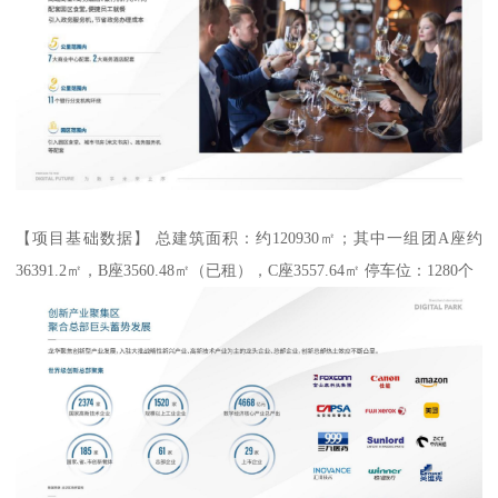
【项目基础数据】 总建筑面积：约120930㎡；其中一组团A座约
36391.2㎡，B座3560.48㎡（已租），C座3557.64㎡ 停车位：1280个