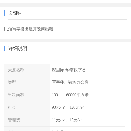
关键词
民治写字楼出租开发商出租
详细说明
大厦名称
深国际·华南数字谷
类型
写字楼、独栋办公楼
出租面积
100——60000平方米
租金
90元/㎡—120元/㎡
管理费
11元/㎡、15元/㎡