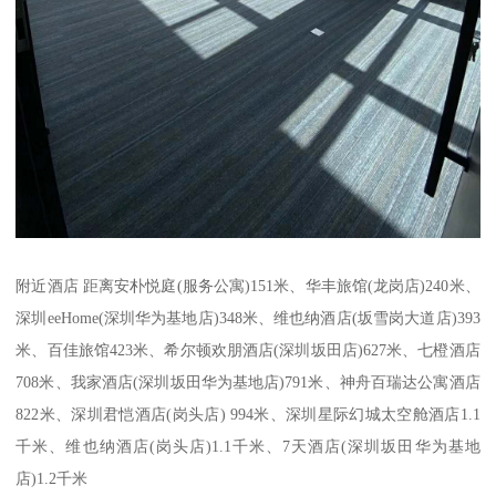
附近酒店 距离安朴悦庭(服务公寓)151米、华丰旅馆(龙岗店)240米、
深圳eeHome(深圳华为基地店)348米、维也纳酒店(坂雪岗大道店)393
米、百佳旅馆423米、希尔顿欢朋酒店(深圳坂田店)627米、七橙酒店
708米、我家酒店(深圳坂田华为基地店)791米、神舟百瑞达公寓酒店
822米、深圳君恺酒店(岗头店) 994米、深圳星际幻城太空舱酒店1.1
千米、维也纳酒店(岗头店)1.1千米、7天酒店(深圳坂田华为基地
店)1.2千米