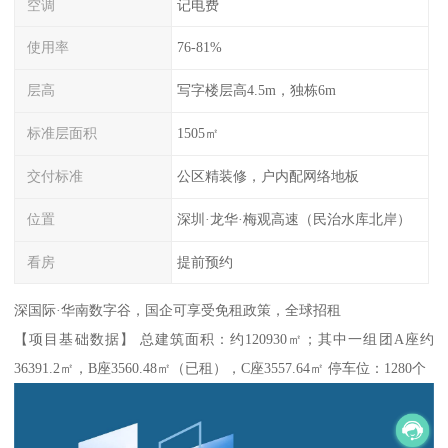
空调
记电费
使用率
76-81%
层高
写字楼层高4.5m，独栋6m
标准层面积
1505㎡
交付标准
公区精装修，户内配网络地板
位置
深圳·龙华·梅观高速（民治水库北岸）
看房
提前预约
深国际·华南数字谷，国企可享受免租政策，全球招租
【项目基础数据】 总建筑面积：约120930㎡；其中一组团A座约
36391.2㎡，B座3560.48㎡（已租），C座3557.64㎡ 停车位：1280个