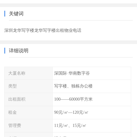
关键词
深圳龙华写字楼龙华写字楼出租物业电话
详细说明
大厦名称
深国际·华南数字谷
类型
写字楼、独栋办公楼
出租面积
100——60000平方米
租金
90元/㎡—120元/㎡
管理费
11元/㎡、15元/㎡