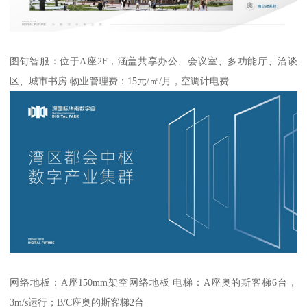
图钉智服：位于A座2F，涵盖共享办公、会议室、多功能厅、洽谈
区、城市书房 物业管理费：15元/㎡/月，空调计电费
网络地板：A座150mm架空网络地板 电梯：A座奥的斯客梯6台，
3m/s运行；B/C座奥的斯客梯2台