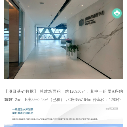
【项目基础数据】 总建筑面积：约120930㎡；其中一组团A座约
36391.2㎡，B座3560.48㎡（已租），C座3557.64㎡ 停车位：1280个