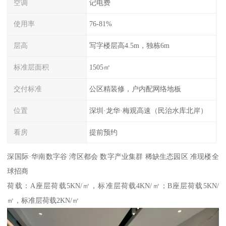
空调
记电费
使用率
76-81%
层高
写字楼层高4.5m，独栋6m
标准层面积
1505㎡
交付标准
公区精装修，户内配网络地板
位置
深圳·龙华·梅观高速（民治水库北岸）
看房
提前预约
深国际·华南数字谷 湾区都会 数字产业集群 稀缺生态园区 准现楼全
球招商
荷载：A座层荷载5KN/㎡，标准层荷载4KN/㎡；B座层荷载5KN/
㎡，标准层荷载2KN/㎡