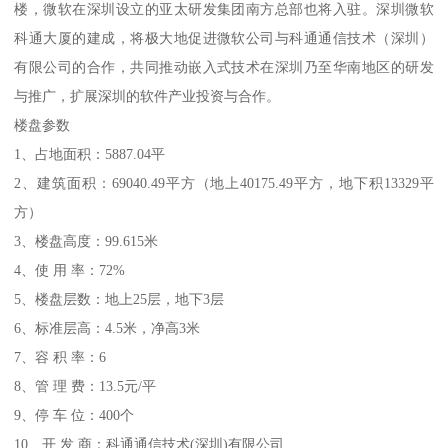
楼，微软在深圳设立的亚太研发集团南方总部也将入驻。深圳微软
科通大厦的建成，将极大地促进微软公司与科通通信技术（深圳）
有限公司的合作，共同推动嵌入式技术在深圳乃至华南地区的研发
与推广，扩展深圳的软件产业投资与合作。
楼盘参数
1、占地面积：5887.04平
2、建筑面积：69040.49平方（地上40175.49平方，地下积13329平
方）
3、楼盘高度：99.615米
4、使 用 率：72%
5、楼盘层数：地上25层，地下3层
6、标准层高：4.5米，净高3米
7、容 积 率：6
8、管 理 费：13.5元/平
9、停 车 位：400个
10、开 发 商：科通通信技术(深圳)有限公司