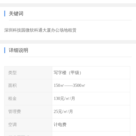
关键词
深圳科技园微软科通大厦办公场地租赁
详细说明
类型
写字楼（甲级）
面积
150㎡——3500㎡
租金
130元/㎡/月
管理费
25元/㎡/月
空调
计电费