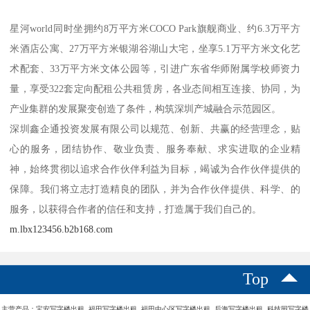
星河world同时坐拥约8万平方米COCO Park旗舰商业、约6.3万平方
米酒店公寓、27万平方米银湖谷湖山大宅，坐享5.1万平方米文化艺
术配套、33万平方米文体公园等，引进广东省华师附属学校师资力
量，享受322套定向配租公共租赁房，各业态间相互连接、协同，为
产业集群的发展聚变创造了条件，构筑深圳产城融合示范园区。
深圳鑫企通投资发展有限公司以规范、创新、共赢的经营理念，贴
心的服务，团结协作、敬业负责、服务奉献、求实进取的企业精
神，始终贯彻以追求合作伙伴利益为目标，竭诚为合作伙伴提供的
保障。我们将立志打造精良的团队，并为合作伙伴提供、科学、的
服务，以获得合作者的信任和支持，打造属于我们自己的。
m.lbx123456.b2b168.com
Top
主营产品：宝安写字楼出租 福田写字楼出租 福田中心区写字楼出租 后海写字楼出租 科技园写字楼